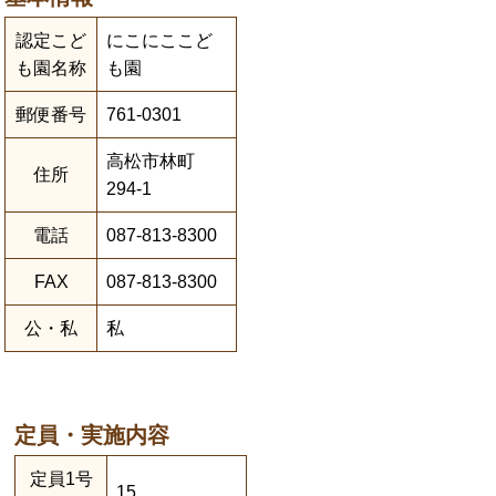
認定こど
にこにここど
も園名称
も園
郵便番号
761-0301
高松市林町
住所
294-1
電話
087-813-8300
FAX
087-813-8300
公・私
私
定員・実施内容
定員1号
15