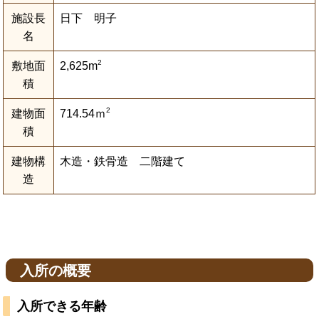
施設長
日下 明子
名
2
敷地面
2,625m
積
2
建物面
714.54ｍ
積
建物構
木造・鉄骨造 二階建て
造
入所の概要
入所できる年齢