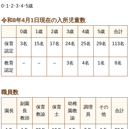
0･1･2･3･4･5歳
令和8年4月1日現在の入所児童数
0歳
1歳
2歳
3歳
4歳
5歳
合計
保育
3名
15名
17名
24名
25名
29名
113名
認定
教育
–
–
–
3名
4名
1名
8名
認定
職員数
副園
幼稚
保育
保育
調理
その
園長
長
園教
合計
教諭
士
員
他
教頭
諭