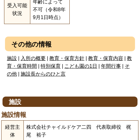
年齢によって
受入可能
不可（令和8年
状況
9月1日時点）
その他の情報
施設
|
入所の概要
|
教育・保育方針
|
教育・保育内容
|
教
育・保育時間
|
特別保育
|
こども園の1日
|
年間行事
|
そ
の他
|
施設長からのひと言
施設
施設情報
経営主
株式会社チャイルドケア二四 代表取締役 梶
体
尾 裕子