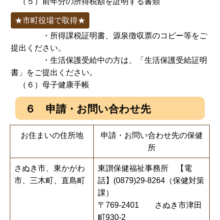
（５）前年分の所得税額を証明する書類
★市町役場で取得★
・所得課税証明書、源泉徴収票のコピー等をご
提出ください。
・生活保護受給中の方は、「生活保護受給証明
書」をご提出ください。
（６）母子健康手帳
６ 申請・お問い合わせ先
お住まいの住所地
申請・お問い合わせ先の保健
所
さぬき市、東かがわ
東讃保健福祉事務所 【電
市、三木町、直島町
話】(0879)29-8264（保健対策
課）
〒769-2401 さぬき市津田
町930-2