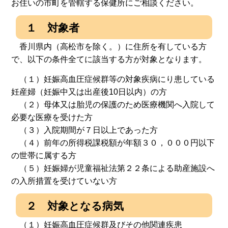
お住いの市町を管轄する保健所にご相談ください。
１ 対象者
香川県内（高松市を除く。）に住所を有している方
で、以下の条件全てに該当する方が対象となります。
（１）妊娠高血圧症候群等の対象疾病にり患している
妊産婦（妊娠中又は出産後10日以内）の方
（２）母体又は胎児の保護のため医療機関へ入院して
必要な医療を受けた方
（３）入院期間が７日以上であった方
（４）前年の所得税課税額が年額３０，０００円以下
の世帯に属する方
（５）妊娠婦が児童福祉法第２２条による助産施設へ
の入所措置を受けていない方
２ 対象となる病気
（１）妊娠高血圧症候群及びその他関連疾患