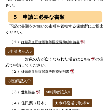
さい。
５ 申請に必要な書類
下記の書類をお住いの市町を管轄する保健所にご提出
ください。
（１）
妊娠高血圧症候群等医療費助成申請書
○申請者記入○
・対象の方が亡くなられた場合は
の様
こちら
式で申請してください。
（２）
妊娠高血圧症候群等医療証明書
◇医師記入◇
（３）
○申請者記入○
世帯調書
（４）住民票（謄本）
★市町役場で取得★