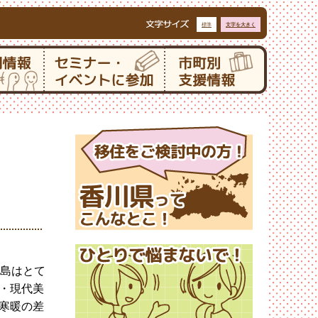
標準
文字を大きく
島はとて
・現代美
寒暖の差