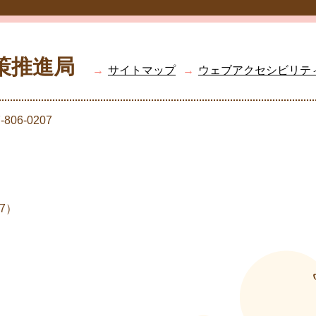
策推進局
→
サイトマップ
→
ウェブアクセシビリテ
06-0207
7）