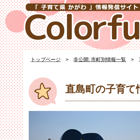
トップページ
>
非公開: 市町別情報一覧
>
直島町の子育て