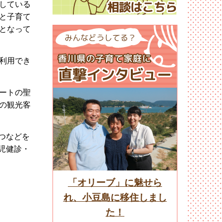
している
と子育て
となって
利用でき
ートの聖
の観光客
つなどを
児健診・
「オリーブ」に魅せら
れ、小豆島に移住しまし
た！