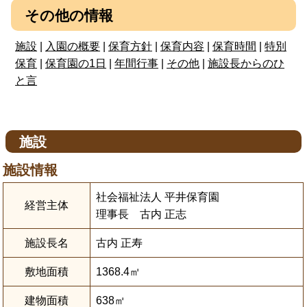
その他の情報
施設
|
入園の概要
|
保育方針
|
保育内容
|
保育時間
|
特別
保育
|
保育園の1日
|
年間行事
|
その他
|
施設長からのひ
と言
施設
施設情報
社会福祉法人 平井保育園
経営主体
理事長 古内 正志
施設長名
古内 正寿
敷地面積
1368.4㎡
建物面積
638㎡