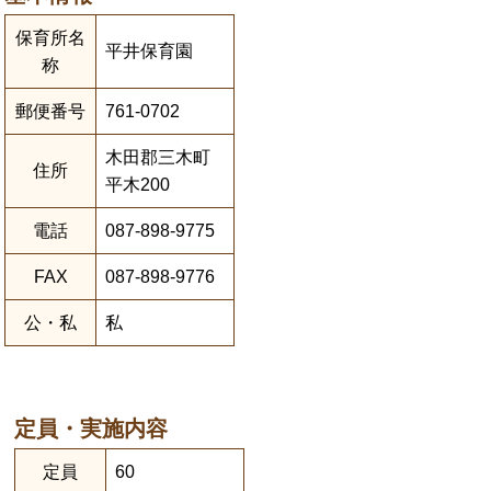
保育所名
平井保育園
称
郵便番号
761-0702
木田郡三木町
住所
平木200
電話
087-898-9775
FAX
087-898-9776
公・私
私
定員・実施内容
定員
60