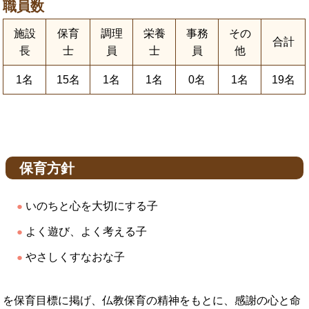
職員数
施設
保育
調理
栄養
事務
その
合計
長
士
員
士
員
他
1名
15名
1名
1名
0名
1名
19名
保育方針
いのちと心を大切にする子
よく遊び、よく考える子
やさしくすなおな子
を保育目標に掲げ、仏教保育の精神をもとに、感謝の心と命