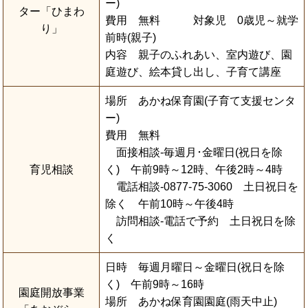
ー)
ター「ひまわ
費用 無料 対象児 0歳児～就学
り」
前時(親子)
内容 親子のふれあい、室内遊び、園
庭遊び、絵本貸し出し、子育て講座
場所 あかね保育園(子育て支援センタ
ー)
費用 無料
面接相談-毎週月･金曜日(祝日を除
育児相談
く) 午前9時～12時、午後2時～4時
電話相談-0877-75-3060 土日祝日を
除く 午前10時～午後4時
訪問相談-電話で予約 土日祝日を除
く
日時 毎週月曜日～金曜日(祝日を除
く) 午前9時～16時
園庭開放事業
場所 あかね保育園園庭(雨天中止)