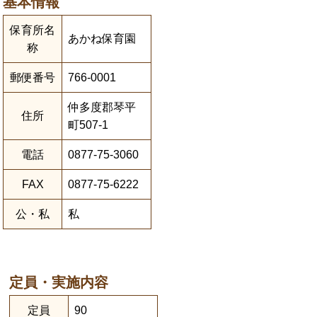
基本情報
保育所名
あかね保育園
称
郵便番号
766-0001
仲多度郡琴平
住所
町507-1
電話
0877-75-3060
FAX
0877-75-6222
公・私
私
定員・実施内容
定員
90