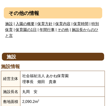
その他の情報
施設
|
入園の概要
|
保育方針
|
保育内容
|
保育時間
|
特別
保育
|
保育園の1日
|
年間行事
|
その他
|
施設長からのひ
と言
施設
施設情報
社会福祉法人 あかね保育園
経営主体
理事長 畑田 貴康
施設長名
丸岡 安
2
敷地面積
2,090.2m