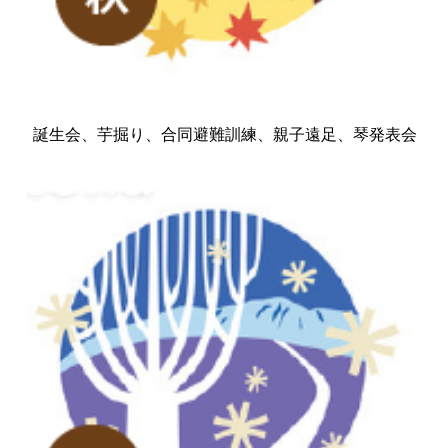
誕生会、芋掘り、合同避難訓練、親子遠足、琴発表会