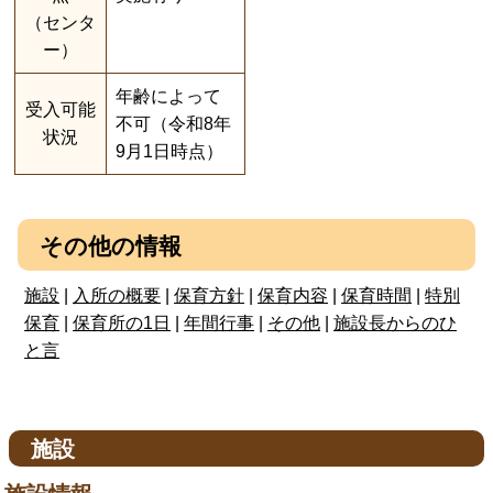
（センタ
ー）
年齢によって
受入可能
不可（令和8年
状況
9月1日時点）
その他の情報
施設
|
入所の概要
|
保育方針
|
保育内容
|
保育時間
|
特別
保育
|
保育所の1日
|
年間行事
|
その他
|
施設長からのひ
と言
施設