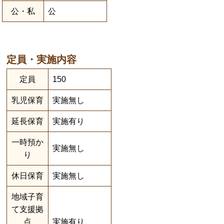
公・私
公
定員・実施内容
定員
150
乳児保育
実施無し
延長保育
実施有り
一時預か
実施無し
り
休日保育
実施無し
地域子育
て支援拠
点
実施有り