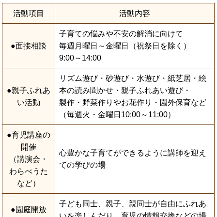
活動項目
活動内容
子育ての悩みや不安の解消に向けて
●面接相談
毎週月曜日～金曜日（祝祭日を除く）
9:00～14:00
リズム遊び・砂遊び・水遊び・紙芝居・絵
●親子ふれあ
本の読み聞かせ・親子ふれあい遊び・
い活動
製作・野菜作りやお花作り・園外保育など
（毎週火・金曜日10:00～11:00）
●育児講座の
開催
心豊かな子育てができるように講師を迎え
（講演会・
ての学びの場
わらべうた
など）
子ども同士、親子、親同士が自由にふれあ
●園庭開放
いを楽しんだり、育児の情報交換などの場