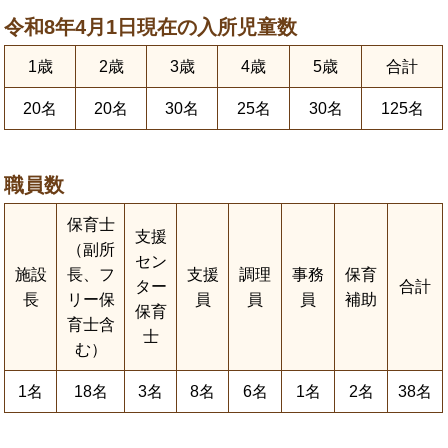
令和8年4月1日現在の入所児童数
1歳
2歳
3歳
4歳
5歳
合計
20名
20名
30名
25名
30名
125名
職員数
保育士
支援
（副所
セン
施設
長、フ
支援
調理
事務
保育
ター
合計
長
リー保
員
員
員
補助
保育
育士含
士
む）
1名
18名
3名
8名
6名
1名
2名
38名