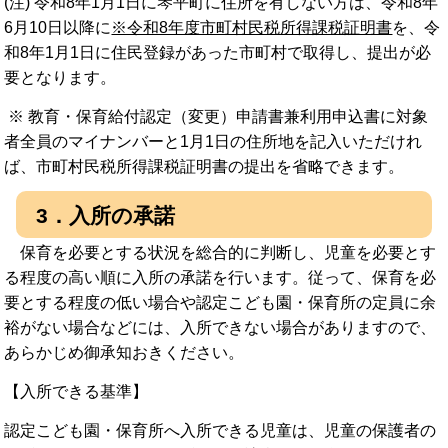
(注) 令和8年1月1日に琴平町に住所を有しない方は、令和8年
6月10日以降に
※令和8年度市町村民税所得課税証明書
を、令
和8年1月1日に住民登録があった市町村で取得し、提出が必
要となります。
※ 教育・保育給付認定（変更）申請書兼利用申込書に対象
者全員のマイナンバーと1月1日の住所地を記入いただけれ
ば、市町村民税所得課税証明書の提出を省略できます。
3．入所の承諾
保育を必要とする状況を総合的に判断し、児童を必要とす
る程度の高い順に入所の承諾を行います。従って、保育を必
要とする程度の低い場合や認定こども園・保育所の定員に余
裕がない場合などには、入所できない場合がありますので、
あらかじめ御承知おきください。
【入所できる基準】
認定こども園・保育所へ入所できる児童は、児童の保護者の