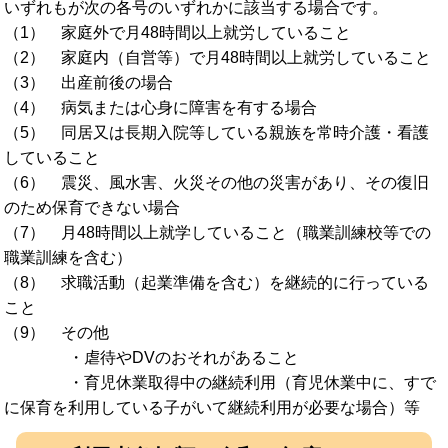
いずれもが次の各号のいずれかに該当する場合です。
（1） 家庭外で月48時間以上就労していること
（2） 家庭内（自営等）で月48時間以上就労していること
（3） 出産前後の場合
（4） 病気または心身に障害を有する場合
（5） 同居又は長期入院等している親族を常時介護・看護
していること
（6） 震災、風水害、火災その他の災害があり、その復旧
のため保育できない場合
（7） 月48時間以上就学していること（職業訓練校等での
職業訓練を含む）
（8） 求職活動（起業準備を含む）を継続的に行っている
こと
（9） その他
・虐待やDVのおそれがあること
・育児休業取得中の継続利用（育児休業中に、すで
に保育を利用している子がいて継続利用が必要な場合）等