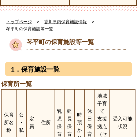
トップページ
>
香川県内保育施設情報
>
琴平町の保育施設等一覧
琴平町の保育施設等一覧
1．保育施設一覧
保育所一覧
地域
子育
一
乳
延
休
て
保育
公
時
定
児
長
日
支援
受入可能
所名
・
住所
預
員
保
保
保
拠点
状況
称
私
か
育
育
育
（セ