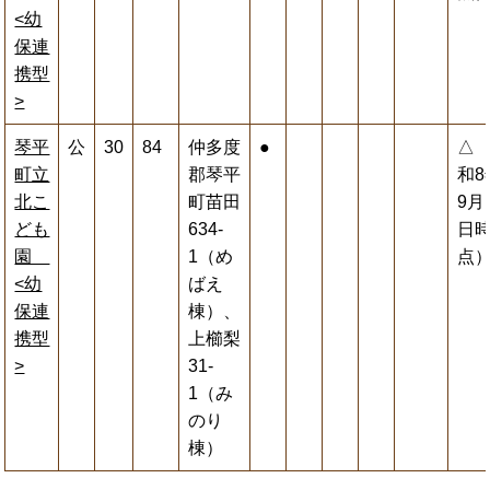
<幼
保連
携型
>
琴平
公
30
84
仲多度
●
△
町立
郡琴平
和8
北こ
町苗田
9月
ども
634-
日
園
1（め
点
<幼
ばえ
保連
棟）、
携型
上櫛梨
>
31-
1（み
のり
棟）