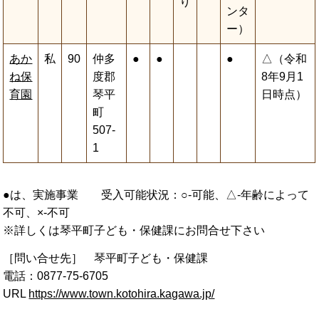
り
ンタ
ー）
あか
私
90
仲多
●
●
●
△（令和
ね保
度郡
8年9月1
育園
琴平
日時点）
町
507-
1
●は、実施事業 受入可能状況：○-可能、△-年齢によって
不可、×-不可
※詳しくは琴平町子ども・保健課にお問合せ下さい
［問い合せ先］ 琴平町子ども・保健課
電話：0877-75-6705
URL
https://www.town.kotohira.kagawa.jp/