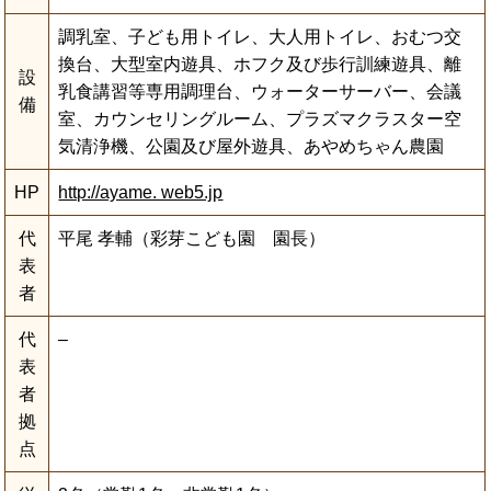
調乳室、子ども用トイレ、大人用トイレ、おむつ交
換台、大型室内遊具、ホフク及び歩行訓練遊具、離
設
乳食講習等専用調理台、ウォーターサーバー、会議
備
室、カウンセリングルーム、プラズマクラスター空
気清浄機、公園及び屋外遊具、あやめちゃん農園
HP
http://ayame. web5.jp
代
平尾 孝輔（彩芽こども園 園長）
表
者
代
–
表
者
拠
点