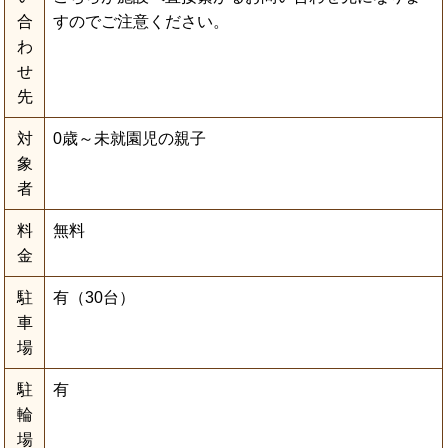
合
すのでご注意ください。
わ
せ
先
対
0歳～未就園児の親子
象
者
料
無料
金
駐
有（30台）
車
場
駐
有
輪
場