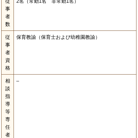
従
2名（常勤1名 非常勤1名）
事
者
数
従
保育教諭（保育士および幼稚園教諭）
事
者
資
格
相
–
談
指
導
等
専
任
者