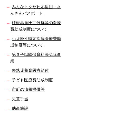
みんなトクだね応援団・さ
んさんパスポート
妊娠高血圧症候群等の医療
費助成制度について
小児慢性特定疾病医療費助
成制度等について
第３子以降保育料等免除事
業
未熟児養育医療給付
子ども医療費助成制度
市町の情報提供等
児童手当
助産施設