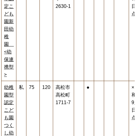
定こ
2630-1
ども
園新
田幼
稚
園
<幼
保連
携型
>
幼稚
私
75
120
高松市
●
×
園型
高松町
和
認定
1711-7
9
こど
も園
つく
し幼