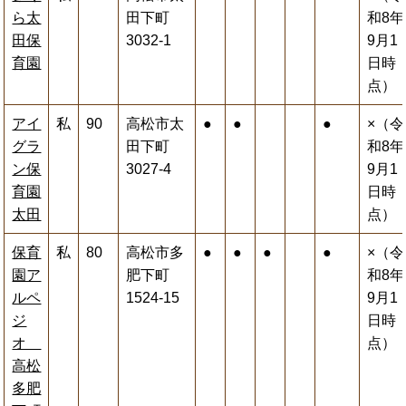
ら太
田下町
和8年
田保
3032-1
9月1
育園
日時
点）
アイ
私
90
高松市太
●
●
●
×（令
グラ
田下町
和8年
ン保
3027-4
9月1
育園
日時
太田
点）
保育
私
80
高松市多
●
●
●
●
×（令
園ア
肥下町
和8年
ルペ
1524-15
9月1
ジ
日時
オ
点）
高松
多肥