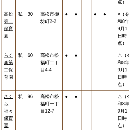
点）
高松
私
30
高松市御
●
●
●
●
×（令
第二
坊町2-2
和8年
保育
9月1
園
日時
点）
らく
私
60
高松市松
●
●
△（
楽第
福町二丁
和8年
二保
目4‐4
9月1
育園
日時
点）
さく
私
96
高松市松
●
●
△（
ら
福町一丁
和8年
福々
目12-7
9月1
保育
日時
園
点）