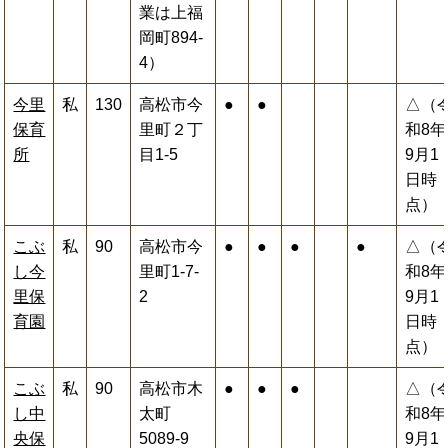
業は上福
岡町894‐
4）
今里
私
130
高松市今
●
●
△（
保育
里町２丁
和8年
所
目1-5
9月1
日時
点）
こぶ
私
90
高松市今
●
●
●
●
△（
し今
里町1-7-
和8年
里保
2
9月1
育園
日時
点）
こぶ
私
90
高松市木
●
●
●
△（
し中
太町
和8年
央保
5089-9
9月1