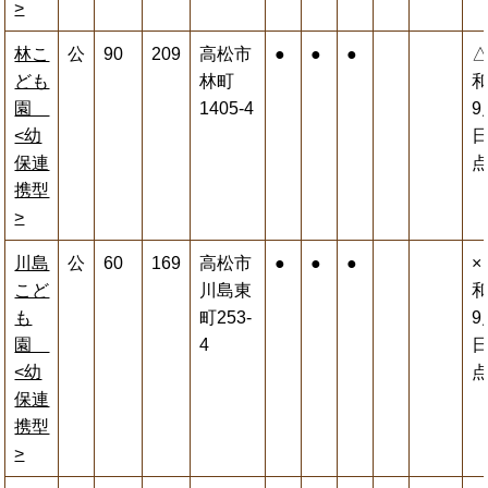
>
林こ
公
90
209
高松市
●
●
●
ども
林町
和
園
1405-4
9
<幼
保連
携型
>
川島
公
60
169
高松市
●
●
●
×
こど
川島東
和
も
町253-
9
園
4
<幼
保連
携型
>