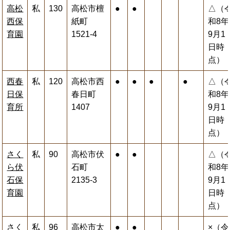
高松
私
130
高松市檀
●
●
△（
西保
紙町
和8年
育園
1521-4
9月1
日時
点）
西春
私
120
高松市西
●
●
●
●
△（
日保
春日町
和8年
育所
1407
9月1
日時
点）
さく
私
90
高松市伏
●
●
△（
ら伏
石町
和8年
石保
2135-3
9月1
育園
日時
点）
さく
私
96
高松市太
●
●
×（令