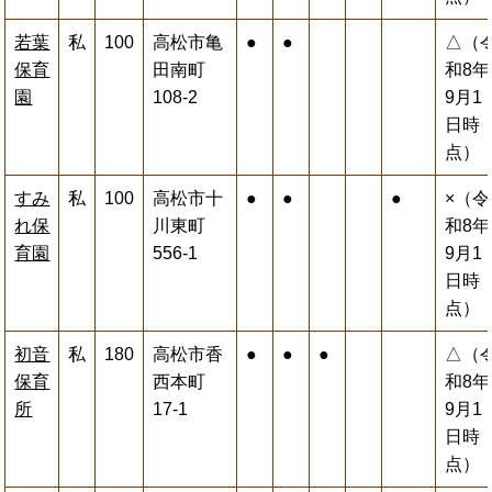
若葉
私
100
高松市亀
●
●
△（
保育
田南町
和8年
園
108-2
9月1
日時
点）
すみ
私
100
高松市十
●
●
●
×（令
れ保
川東町
和8年
育園
556-1
9月1
日時
点）
初音
私
180
高松市香
●
●
●
△（
保育
西本町
和8年
所
17-1
9月1
日時
点）