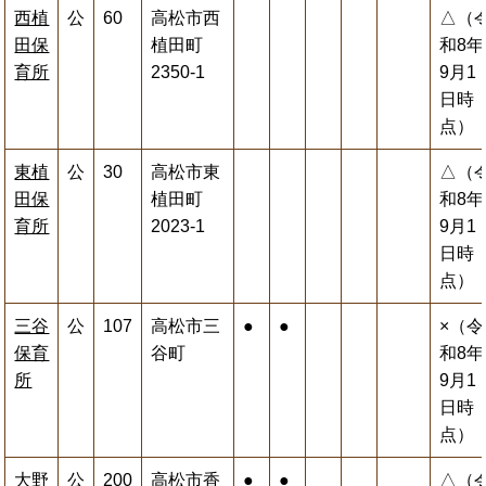
西植
公
60
高松市西
△（
田保
植田町
和8年
育所
2350-1
9月1
日時
点）
東植
公
30
高松市東
△（
田保
植田町
和8年
育所
2023-1
9月1
日時
点）
三谷
公
107
高松市三
●
●
×（令
保育
谷町
和8年
所
9月1
日時
点）
大野
公
200
高松市香
●
●
△（