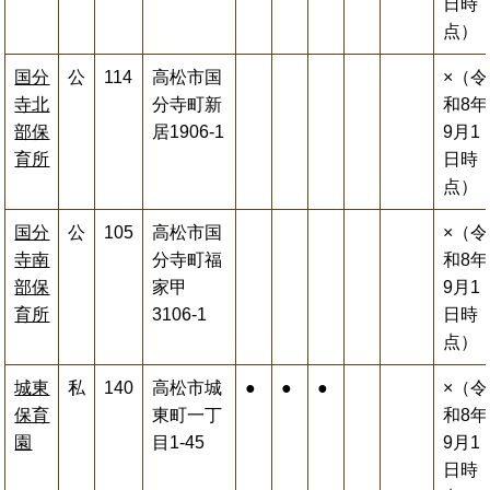
日時
点）
国分
公
114
高松市国
×（令
寺北
分寺町新
和8年
部保
居1906-1
9月1
育所
日時
点）
国分
公
105
高松市国
×（令
寺南
分寺町福
和8年
部保
家甲
9月1
育所
3106-1
日時
点）
城東
私
140
高松市城
●
●
●
×（令
保育
東町一丁
和8年
園
目1-45
9月1
日時