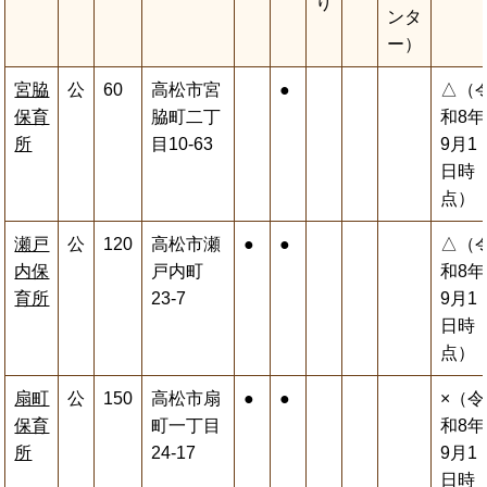
り
ンタ
ー）
宮脇
公
60
高松市宮
●
△（
保育
脇町二丁
和8年
所
目10-63
9月1
日時
点）
瀬戸
公
120
高松市瀬
●
●
△（
内保
戸内町
和8年
育所
23-7
9月1
日時
点）
扇町
公
150
高松市扇
●
●
×（令
保育
町一丁目
和8年
所
24-17
9月1
日時