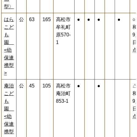
型〉
はら
公
63
165
高松市
●
●
●
●
○
こど
牟礼町
和
も
原570-
9
園
1
<幼
保連
携型
>
庵治
公
45
105
高松市
●
●
こど
庵治町
和
も
853-1
9
園
<幼
保連
携型