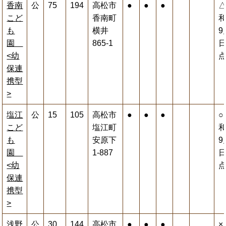
香南
公
75
194
高松市
●
●
●
こど
香南町
和
も
横井
9
園
865-1
<幼
保連
携型
>
塩江
公
15
105
高松市
●
●
●
○
こど
塩江町
和
も
安原下
9
園
1-887
<幼
保連
携型
>
浅野
公
30
144
高松市
●
●
●
×