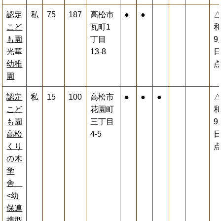
認定
私
75
187
高松市
●
●
こど
瓦町1
和
も園
丁目
9
光華
13-8
幼稚
園
認定
私
15
100
高松市
●
●
●
こど
花園町
和
も園
三丁目
9
高松
4-5
くり
の木
学
舎
<幼
保連
携型