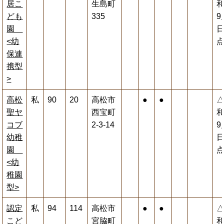
居こ
生島町
和
ども
335
9
園
<幼
保連
携型
>
高松
私
90
20
高松市
●
●
聖ヤ
西宝町
和
コブ
2-3-14
9
幼稚
園
<幼
稚園
型>
認定
私
94
114
高松市
●
●
こど
宮脇町
和