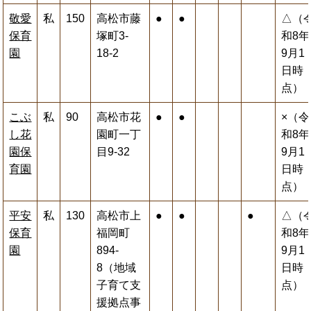
敬愛
私
150
高松市藤
●
●
△（
保育
塚町3-
和8年
園
18-2
9月1
日時
点）
こぶ
私
90
高松市花
●
●
×（令
し花
園町一丁
和8年
園保
目9-32
9月1
育園
日時
点）
平安
私
130
高松市上
●
●
●
△（
保育
福岡町
和8年
園
894-
9月1
8（地域
日時
子育て支
点）
援拠点事