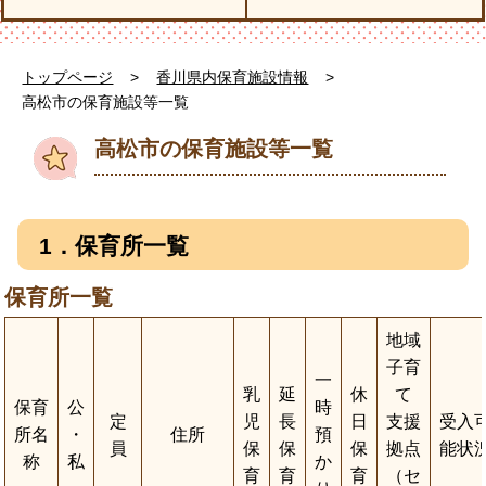
トップページ
>
香川県内保育施設情報
>
高松市の保育施設等一覧
高松市の保育施設等一覧
1．保育所一覧
保育所一覧
地域
子育
一
乳
延
休
て
保育
公
時
定
児
長
日
支援
受入
所名
・
住所
預
員
保
保
保
拠点
能状
称
私
か
育
育
育
（セ