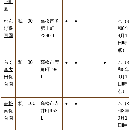
下町
園
れん
私
90
高松市多
●
●
△（
げ保
肥上町
和8年
育園
2390-1
9月1
日時
点）
らく
私
80
高松市鹿
●
●
●
△（
楽太
角町199-
和8年
田保
1
9月1
育園
日時
点）
高松
私
160
高松市寺
●
●
△（
南保
井町453-
和8年
育園
1
9月1
日時