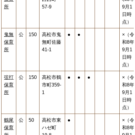
所
57-9
9月1
日時
点）
鬼無
公
150
高松市鬼
●
●
×（令
保育
無町佐藤
和8年
所
41-1
9月1
日時
点）
弦打
公
150
高松市鶴
●
●
●
×（令
保育
市町359-
和8年
所
1
9月1
日時
点）
鶴尾
公
50
高松市東
●
×（令
保育
ハゼ町
和8年