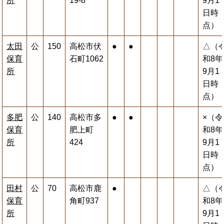
所
19-8
9月1
日時
点）
太田
公
150
高松市伏
●
●
△（
保育
石町1062
和8年
所
9月1
日時
点）
多肥
公
140
高松市多
●
●
×（令
保育
肥上町
和8年
所
424
9月1
日時
点）
田村
公
70
高松市鹿
●
△（
保育
角町937
和8年
所
9月1