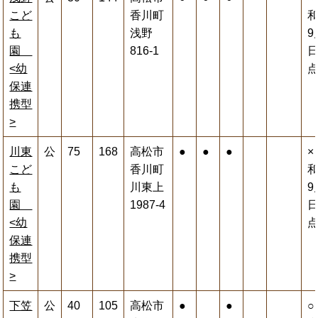
こど
香川町
和
も
浅野
9
園
816-1
<幼
保連
携型
>
川東
公
75
168
高松市
●
●
●
×
こど
香川町
和
も
川東上
9
園
1987-4
<幼
保連
携型
>
下笠
公
40
105
高松市
●
●
○