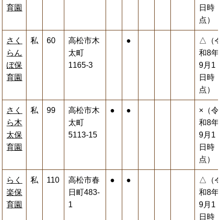
育園
日時
点）
さく
私
60
高松市木
●
△（
らん
太町
和8年
ぼ保
1165-3
9月1
育園
日時
点）
さく
私
99
高松市木
●
●
×（令
ら木
太町
和8年
太保
5113-15
9月1
育園
日時
点）
らく
私
110
高松市春
●
●
△（
楽保
日町483-
和8年
育園
1
9月1
日時