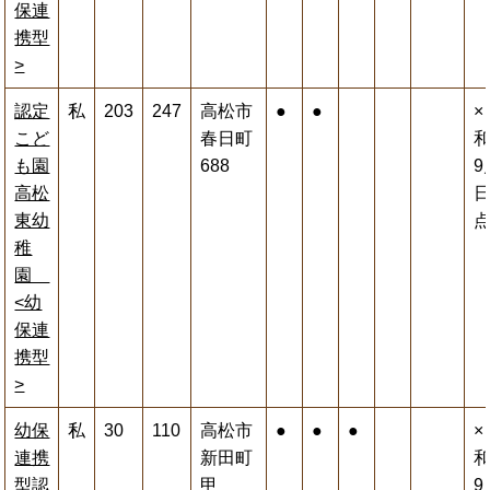
保連
携型
>
認定
私
203
247
高松市
●
●
×
こど
春日町
和
も園
688
9
高松
東幼
稚
園
<幼
保連
携型
>
幼保
私
30
110
高松市
●
●
●
×
連携
新田町
和
型認
甲
9