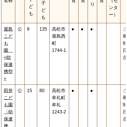
名称
育
育
育
（セ
子
り
ど
ンタ
ど
も
ー）
も
屋島
公
9
135
高松市
●
●
●
こど
屋島西
和
も
町
9
園
1744-1
<幼
保連
携型
>
田井
公
15
80
高松市
●
●
こど
牟礼町
和
も園
牟礼
9
〈幼
1243-2
保連
携