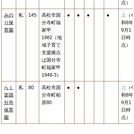
点）
みの
私
145
高松市国
●
●
●
●
△（
り保
分寺町福
和8年
育園
家甲
9月1
1982（地
日時
域子育て
点）
支援拠点
は国分寺
町福家甲
1946-3）
らく
私
80
高松市国
●
●
△（
楽国
分寺町柏
和8年
分寺
原80
9月1
保育
日時
園
点）