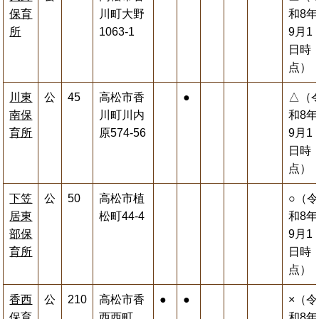
保育
川町大野
和8年
所
1063-1
9月1
日時
点）
川東
公
45
高松市香
●
△（
南保
川町川内
和8年
育所
原574-56
9月1
日時
点）
下笠
公
50
高松市植
○（令
居東
松町44-4
和8年
部保
9月1
育所
日時
点）
香西
公
210
高松市香
●
●
×（令
保育
西西町
和8年