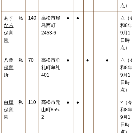
点）
あす
私
140
高松市屋
●
●
△（
なろ
島西町
和8年
保育
2453-6
9月1
園
日時
点）
八栗
私
70
高松市牟
●
●
●
△（
保育
礼町牟礼
和8年
所
401
9月1
日時
点）
白樺
私
110
高松市元
●
●
×（令
保育
山町855-
和8年
園
2
9月1
日時
点）