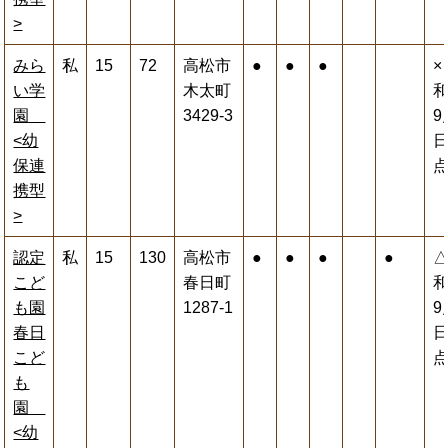
>
みら
私
15
72
高松市
●
●
●
×
い学
木太町
和
園
3429-3
9
<幼
保連
携型
>
認定
私
15
130
高松市
●
●
●
●
こど
春日町
和
も園
1287-1
9
春日
こど
も
園
<幼